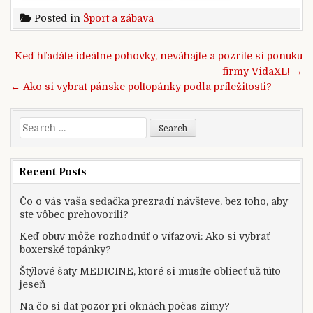
Posted in
Šport a zábava
Post
Keď hľadáte ideálne pohovky, neváhajte a pozrite si ponuku
navigation
firmy VidaXL! →
← Ako si vybrať pánske poltopánky podľa príležitosti?
Search
for:
Recent Posts
Čo o vás vaša sedačka prezradí návšteve, bez toho, aby
ste vôbec prehovorili?
Keď obuv môže rozhodnúť o víťazovi: Ako si vybrať
boxerské topánky?
Štýlové šaty MEDICINE, ktoré si musíte obliecť už túto
jeseň
Na čo si dať pozor pri oknách počas zimy?