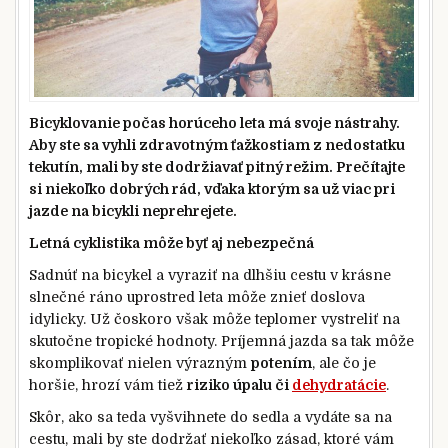
Bicyklovanie počas horúceho leta má svoje nástrahy.
Aby ste sa vyhli zdravotným ťažkostiam z nedostatku
tekutín, mali by ste dodržiavať pitný režim. Prečítajte
si niekoľko dobrých rád, vďaka ktorým sa už viac pri
jazde na bicykli neprehrejete.
Letná cyklistika môže byť aj nebezpečná
Sadnúť na bicykel a vyraziť na dlhšiu cestu v krásne
slnečné ráno uprostred leta môže znieť doslova
idylicky. Už čoskoro však môže teplomer vystreliť na
skutočne tropické hodnoty. Príjemná jazda sa tak môže
skomplikovať nielen výrazným
potením
, ale čo je
horšie, hrozí vám tiež
riziko úpalu či
dehydratácie
.
Skôr, ako sa teda vyšvihnete do sedla a vydáte sa na
cestu, mali by ste dodržať niekoľko zásad, ktoré vám