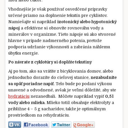
Vhodnejšie je však používať osvedčené prípravky
určené priamo na doplnenie tekutín pre cyklistov.
Namiešajte si napríklad
izotonický alebo hypotonický
nápoj
a efektívne si obnovíte rovnováhu vody a
minerálov v organizme. Tieto nápoje sú ako stvorené
hlavne v prípade nadmerného potenia, pretože
podporia udržanie výkonnosti a zabránia náhlemu
úbytku energie.
Po návrate z cyklotúry si doplňte tekutiny
Aj po tom, ako sa vrátite z bicyklovania domov, alebo
jednoducho dorazíte do cieľovej stanice,
nezabudnite
sa opäť poriadne napiť
. Telo bude po podaní výkonu
unavené a odvodnené, avšak je veľmi dôležité, aby ste
hydratáciu
nezanedbali. Môžete napríklad vypiť
0,5 l
vody alebo mlieka
. Mlieko totiž obsahuje elektrolyty a
približne 4 – 5 g sacharidov, takže je optimálnym
prostriedkom na rehydratáciu.
VK
Facebook
Twitter
Google+