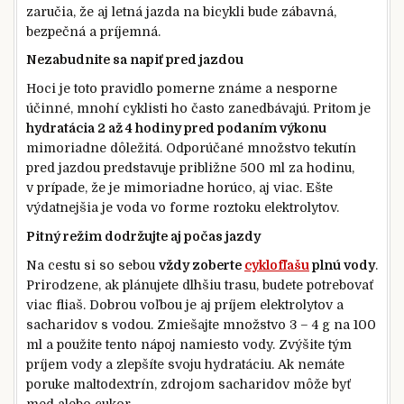
zaručia, že aj letná jazda na bicykli bude zábavná,
bezpečná a príjemná.
Nezabudnite sa napiť pred jazdou
Hoci je toto pravidlo pomerne známe a nesporne
účinné, mnohí cyklisti ho často zanedbávajú. Pritom je
hydratácia 2 až 4 hodiny pred podaním výkonu
mimoriadne dôležitá. Odporúčané množstvo tekutín
pred jazdou predstavuje približne 500 ml za hodinu,
v prípade, že je mimoriadne horúco, aj viac. Ešte
výdatnejšia je voda vo forme roztoku elektrolytov.
Pitný režim dodržujte aj počas jazdy
Na cestu si so sebou
vždy zoberte
cyklofľašu
plnú vody
.
Prirodzene, ak plánujete dlhšiu trasu, budete potrebovať
viac fliaš. Dobrou voľbou je aj príjem elektrolytov a
sacharidov s vodou. Zmiešajte množstvo 3 – 4 g na 100
ml a použite tento nápoj namiesto vody. Zvýšite tým
príjem vody a zlepšíte svoju hydratáciu. Ak nemáte
poruke maltodextrín, zdrojom sacharidov môže byť
med alebo cukor.