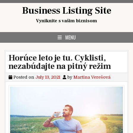
Skip
Business Listing Site
to
content
Vyniknite s vašim biznisom
MENU
Horúce leto je tu. Cyklisti,
nezabúdajte na pitný režim
Posted on
July 13, 2021
by
Martina Verešová